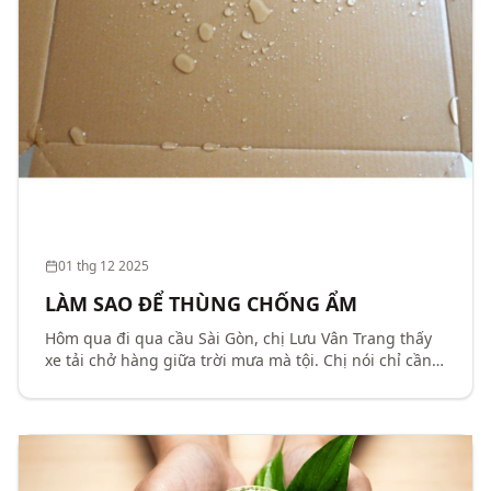
01 thg 12 2025
LÀM SAO ĐỂ THÙNG CHỐNG ẨM
Hôm qua đi qua cầu Sài Gòn, chị Lưu Vân Trang thấy
xe tải chở hàng giữa trời mưa mà tội. Chị nói chỉ cần
để ý chút làm thùng carton có lớp bề mặt chống ẩm,
sẽ hạn chế được sự tác động của nước – độ ẩm...