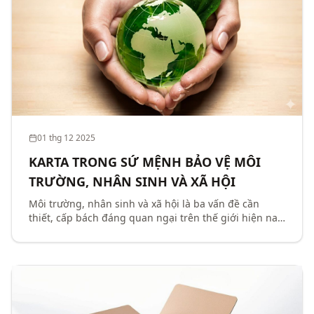
01 thg 12 2025
KARTA TRONG SỨ MỆNH BẢO VỆ MÔI
TRƯỜNG, NHÂN SINH VÀ XÃ HỘI
Môi trường, nhân sinh và xã hội là ba vấn đề cần
thiết, cấp bách đáng quan ngại trên thế giới hiện nay.
Karta là công ty chuyên sản xuất giấy carton, giấy tổ
ong, giấy nẹp góc,… đã đồng thời giải quyế...