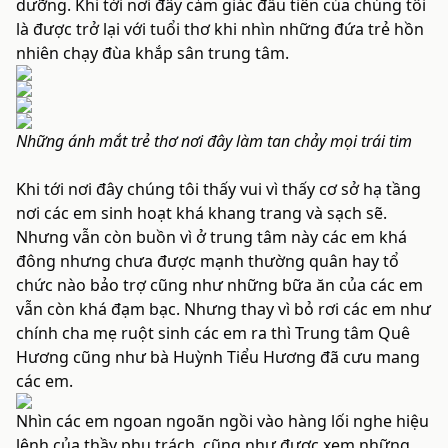
dưỡng. Khi tới nơi đây cảm giác đầu tiên của chúng tôi
là được trở lại với tuổi thơ khi nhìn những đứa trẻ hồn
nhiên chạy đùa khắp sân trung tâm.
Những ánh mắt trẻ thơ nơi đây làm tan chảy mọi trái tim
Khi tới nơi đây chúng tôi thấy vui vì thấy cơ sở hạ tầng
nơi các em sinh hoạt khá khang trang và sạch sẽ.
Nhưng vẫn còn buồn vì ở trung tâm này các em khá
đông nhưng chưa được mạnh thường quân hay tổ
chức nào bảo trợ cũng như những bữa ăn của các em
vẫn còn khá đạm bạc. Nhưng thay vì bỏ rơi các em như
chính cha mẹ ruột sinh các em ra thì Trung tâm Quê
Hương cũng như bà Huỳnh Tiểu Hương đã cưu mang
các em.
Nhìn các em ngoan ngoãn ngồi vào hàng lối nghe hiệu
lệnh của thầy phụ trách, cũng như được xem những