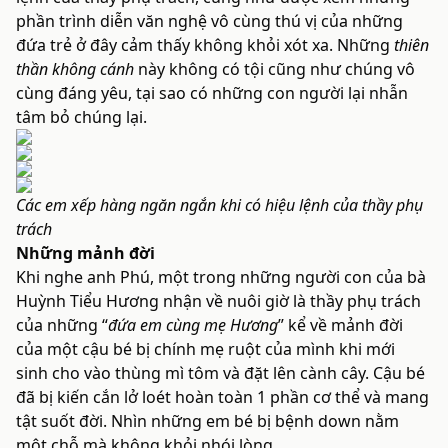
phần trình diễn văn nghệ vô cùng thú vị của những
đứa trẻ ở đây cảm thấy không khỏi xót xa. Những
thiên
thần không cánh
này không có tội cũng như chúng vô
cùng đáng yêu, tại sao có những con người lại nhẫn
tâm bỏ chúng lại.
Các em xếp hàng ngăn ngắn khi có hiệu lệnh của thầy phụ
trách
Những mảnh đời
Khi nghe anh Phú, một trong những người con của bà
Huỳnh Tiểu Hương nhận về nuôi giờ là thầy phụ trách
của những “
đứa em cùng mẹ Hương
” kể về mảnh đời
của một cậu bé bị chính mẹ ruột của mình khi mới
sinh cho vào thùng mì tôm và đặt lên cành cây. Cậu bé
đã bị kiến cắn lở loét hoàn toàn 1 phần cơ thể và mang
tật suốt đời. Nhìn những em bé bị bệnh down nằm
một chỗ mà không khỏi nhói lòng.