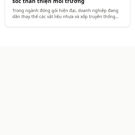
sốc thân thiện môi trường
Trong ngành đóng gói hiện đại, doanh nghiệp đang
dần thay thế các vật liệu nhựa và xốp truyền thống
bằng những giải pháp thân thiện hơn với môi trường.
Giấy tổ ong nổi lên như một lựa chọn thông minh nhờ
khả năng chống sốc tốt, trọng lượng nhẹ và dễ tái
chế. Không chỉ bảo vệ hàng hóa an toàn trong vận
chuyển, giấy tổ ong còn giúp doanh nghiệp nâng cao
hình ảnh thương hiệu xanh. Vậy giấy tổ ong là gì, có
cấu tạo ra sao và được ứng dụng như thế nào trong
thực tế? Hãy cùng tìm hiểu chi tiết.