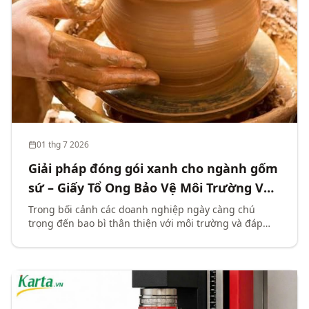
01 thg 7 2026
Giải pháp đóng gói xanh cho ngành gốm
sứ – Giấy Tổ Ong Bảo Vệ Môi Trường Và
Tiêu Chuẩn Quốc Tế ISTA 3A, 5A
Trong bối cảnh các doanh nghiệp ngày càng chú
trọng đến bao bì thân thiện với môi trường và đáp
ứng các tiêu chuẩn đóng gói quốc tế, giấy tổ ong
(Honeycomb Paper) đang trở thành giải pháp thay thế
tối ưu cho mút xốp EPS, gỗ và các vật liệu nhựa truyền
thống.