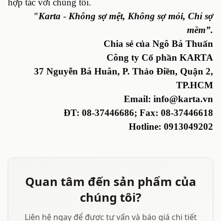
hợp tác với chúng tôi.
"Karta
-
Không sợ mệt, Không sợ mỏi, Chỉ sợ
mềm”.
Chia sẻ của Ngô Bá Thuấn
Công ty Cổ phần KARTA
37 Nguyễn Bá Huân, P. Thảo Điền, Quận 2,
TP.HCM
Emai
l
: info@karta.vn
ĐT: 08-37446686; Fax: 08-37446618
Hotline: 09
13049202
Quan tâm đến sản phẩm của
chúng tôi?
Liên hệ ngay để được tư vấn và báo giá chi tiết