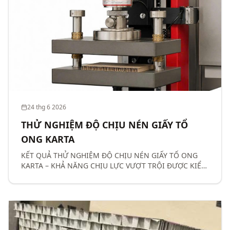
24 thg 6 2026
THỬ NGHIỆM ĐỘ CHỊU NÉN GIẤY TỔ
ONG KARTA
KẾT QUẢ THỬ NGHIỆM ĐỘ CHỊU NÉN GIẤY TỔ ONG
KARTA – KHẢ NĂNG CHỊU LỰC VƯỢT TRỘI ĐƯỢC KIỂM
CHỨNG THỰC TẾ