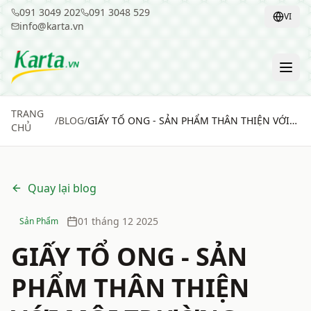
091 3049 202
091 3048 529
VI
info@karta.vn
TRANG
/
BLOG
/
GIẤY TỔ ONG - SẢN PHẨM THÂN THIỆN VỚI
CHỦ
MÔI TRƯỜNG
Quay lại blog
01 tháng 12 2025
Sản Phẩm
GIẤY TỔ ONG - SẢN
PHẨM THÂN THIỆN