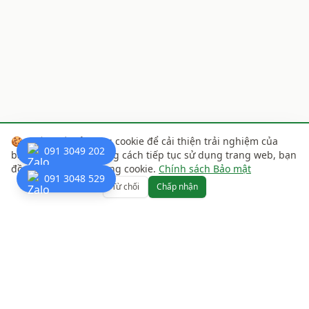
🍪
Chúng tôi sử dụng cookie để cải thiện trải nghiệm của
091 3049 202
bạn trên website. Bằng cách tiếp tục sử dụng trang web, bạn
đồng ý với việc sử dụng cookie.
Chính sách Bảo mật
091 3048 529
Từ chối
Chấp nhận