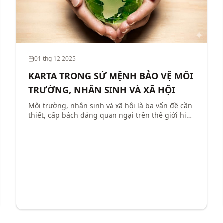
01 thg 12 2025
KARTA TRONG SỨ MỆNH BẢO VỆ MÔI
TRƯỜNG, NHÂN SINH VÀ XÃ HỘI
Môi trường, nhân sinh và xã hội là ba vấn đề cần
thiết, cấp bách đáng quan ngại trên thế giới hiện
nay. Karta là công ty chuyên sản xuất giấy carton,
giấy tổ ong, giấy nẹp góc,… đã đồng thời giải
quyế...