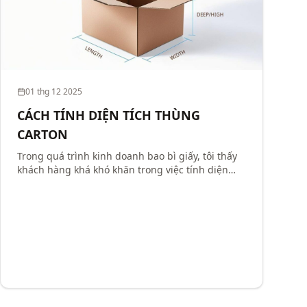
01 thg 12 2025
CÁCH TÍNH DIỆN TÍCH THÙNG
CARTON
Trong quá trình kinh doanh bao bì giấy, tôi thấy
khách hàng khá khó khăn trong việc tính diện
tích thùng giấy. Công ty cổ phần karta viết một
loạt bài tính diện tích các loại thùng cơ bản để
hỗ trợ kh...