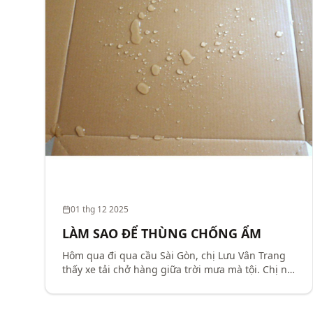
01 thg 12 2025
LÀM SAO ĐỂ THÙNG CHỐNG ẨM
Hôm qua đi qua cầu Sài Gòn, chị Lưu Vân Trang
thấy xe tải chở hàng giữa trời mưa mà tội. Chị nói
chỉ cần để ý chút làm thùng carton có lớp bề mặt
chống ẩm, sẽ hạn chế được sự tác động của
nước – độ ẩm...