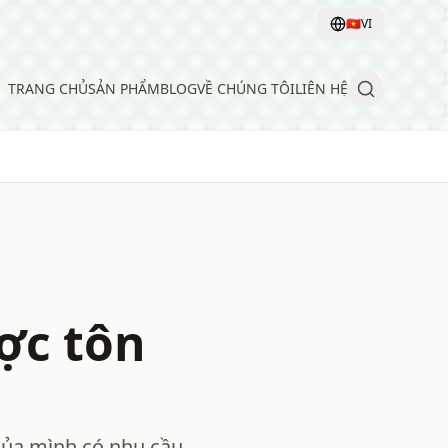
🇻🇳
VI
TRANG CHỦ
SẢN PHẨM
BLOG
VỀ CHÚNG TÔI
LIÊN HỆ
ợc tôn
 của mình có nhu cầu