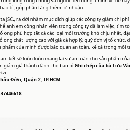
ong lòng công chúng và người tiêu dùng. Chính vì thế nảy 
t bao bì, góp phần tăng thêm lợi nhuận.
ta JSC., ra đời nhằm mục đích giúp các công ty giảm chi phí
hể anh em công nhân viên trong công ty đã làm việc, tìm tò
ổ ong phù hợp tất cả các loại môi trường khó chịu nhất, đặ
ổ ong chất lượng cao với giá cả hợp lý, quý đơn vị tổ chức,
n phẩm của mình được bảo quản an toàn, kể cả trong môi t
 cam kết sẽ luôn luôn mang lại sự an toàn cho sản phẩm của
ẫn giảm giá thành dành cho bao bì.
Ghi chép của bà Lưu Vâ
rta
Thảo Điền, Quận 2, TP.HCM
8-37446618