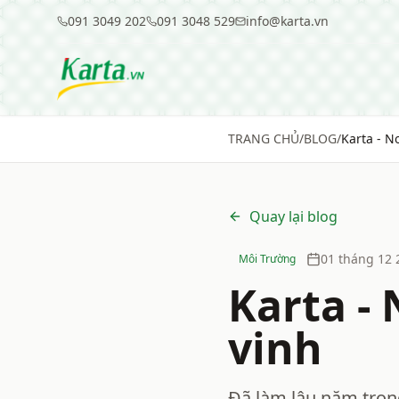
091 3049 202
091 3048 529
info@karta.vn
TRANG CHỦ
/
BLOG
/
Karta - N
Quay lại blog
01 tháng 12 
Môi Trường
Karta -
vinh
Đã làm lâu năm trong