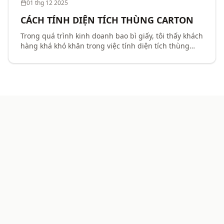
01 thg 12 2025
CÁCH TÍNH DIỆN TÍCH THÙNG CARTON
Trong quá trình kinh doanh bao bì giấy, tôi thấy khách
hàng khá khó khăn trong việc tính diện tích thùng
giấy. Công ty cổ phần karta viết một loạt bài tính diện
tích các loại thùng cơ bản để hỗ trợ kh...