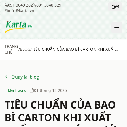
091 3049 202
091 3048 529
VI
info@karta.vn
TRANG
/
BLOG
/
TIÊU CHUẨN CỦA BAO BÌ CARTON KHI XUẤT
CHỦ
KHẨU SANG CÁC NƯỚC CHÂU ÂU
Quay lại blog
01 tháng 12 2025
Môi Trường
TIÊU CHUẨN CỦA BAO
BÌ CARTON KHI XUẤT