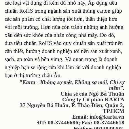
các loại vật dụng đi kèm dù nhỏ này,
Áp dụng tiêu
chuẩn RoHS trong ngành sản xuất thùng carton giúp
các sản phẩm có chất lượng tốt hơn, thân thiện hơn
với môi trường. Hơn nữa còn tránh những ảnh hưởng
xấu đến sức khỏe của nhân công nhà máy. Do đó,
đưa tiêu chuẩn RoHS vào quy chuẩn sản xuất trở nên
cần thiết, hướng doanh nghiệp tới nền sản xuất xanh,
sạch, an toàn và bền vững. Và quan trọng là doanh
nghiệp bạn sẽ rộng cửa khi làm ăn với doanh nghiệp
bạn ở thị trường châu Âu.
"Karta
-
Không sợ mệt, Không sợ mỏi, Chỉ sợ
mềm”.
Chia sẻ của Ngô Bá Thuấn
Công ty Cổ phần KARTA
37 Nguyễn Bá Huân, P. Thảo Điền, Quận 2,
TP.HCM
Email: info@karta.vn
ĐT: 08-37446686; Fax: 08-37446618
Hotline: 0913049202