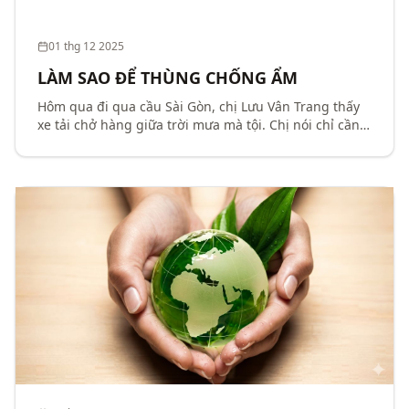
01 thg 12 2025
LÀM SAO ĐỂ THÙNG CHỐNG ẨM
Hôm qua đi qua cầu Sài Gòn, chị Lưu Vân Trang thấy
xe tải chở hàng giữa trời mưa mà tội. Chị nói chỉ cần
để ý chút làm thùng carton có lớp bề mặt chống ẩm,
sẽ hạn chế được sự tác động của nước – độ ẩm...