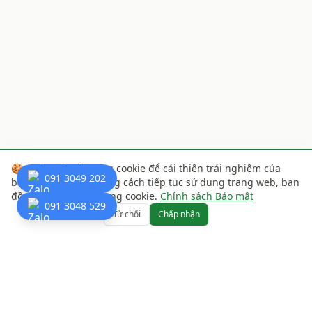
🍪
Chúng tôi sử dụng cookie để cải thiện trải nghiệm của
091 3049 202
bạn trên website. Bằng cách tiếp tục sử dụng trang web, bạn
đồng ý với việc sử dụng cookie.
Chính sách Bảo mật
091 3048 529
Từ chối
Chấp nhận