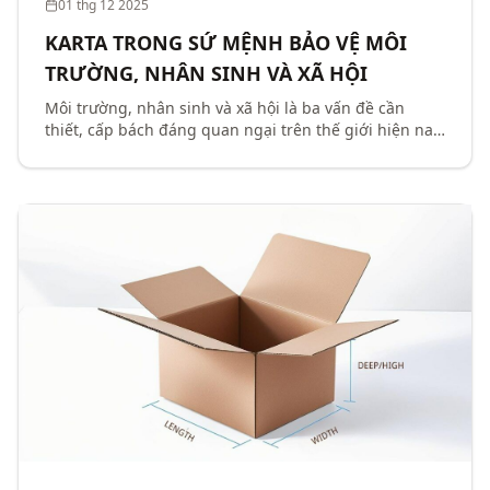
01 thg 12 2025
KARTA TRONG SỨ MỆNH BẢO VỆ MÔI
TRƯỜNG, NHÂN SINH VÀ XÃ HỘI
Môi trường, nhân sinh và xã hội là ba vấn đề cần
thiết, cấp bách đáng quan ngại trên thế giới hiện nay.
Karta là công ty chuyên sản xuất giấy carton, giấy tổ
ong, giấy nẹp góc,… đã đồng thời giải quyế...